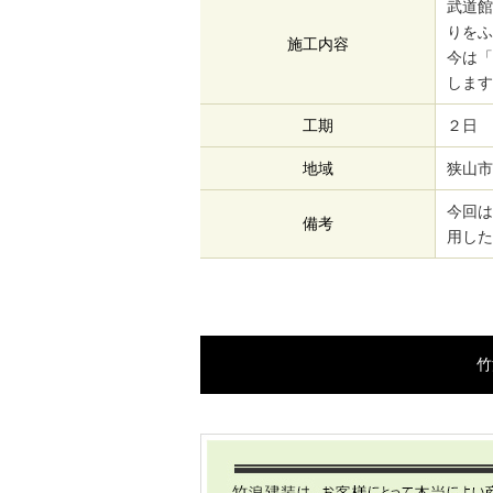
武道館
りをふ
施工内容
今は「
します
工期
２日
地域
狭山市
今回は
備考
用した
竹