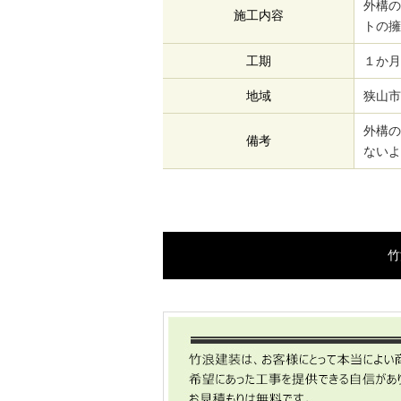
外構の
施工内容
トの擁
工期
１か月
地域
狭山市
外構の
備考
ないよ
竹